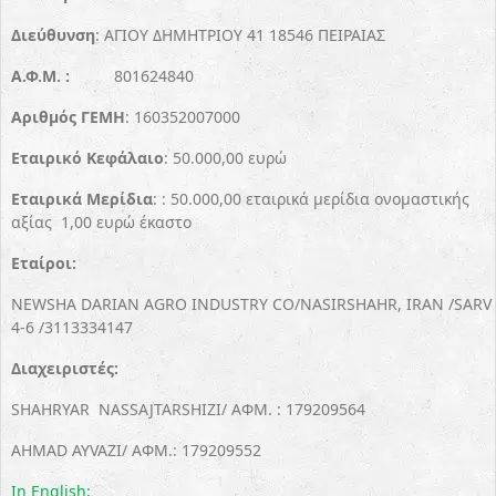
Διεύθυνση
: ΑΓΙΟΥ ΔΗΜΗΤΡΙΟΥ 41 18546 ΠΕΙΡΑΙΑΣ
Α.Φ.Μ. :
801624840
Αριθμός
ΓΕΜΗ
: 160352007000
Εταιρικό
Κεφάλαιο
: 50.000,00 ευρώ
Εταιρικά
Μερίδια
: : 50.000,00 εταιρικά μερίδια
ονομαστικής
αξίας 1,00 ευρώ έκαστο
Εταίροι:
NEWSHA
DARIAN
AGRO
INDUSTRY
CO
/
NASIRSHAHR
, Ι
R
ΑΝ /
SARV
4-6 /3113334147
Διαχειριστές:
SHAHRYAR
NASSAJTARSHIZI
/ ΑΦΜ. : 179209564
AHMAD
AYVAZI
/ ΑΦΜ.: 179209552
In English: