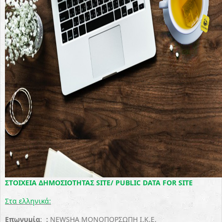
ΣΤΟΙΧΕΙΑ
ΔΗΜΟΣΙΟΤΗΤΑΣ
SITE/ PUBLIC DATA FOR SITE
Στα ελληνικά:
Επωνυμία
:
:
NEWSHA ΜΟΝΟΠΟΡΣΩΠΗ Ι.Κ.Ε.