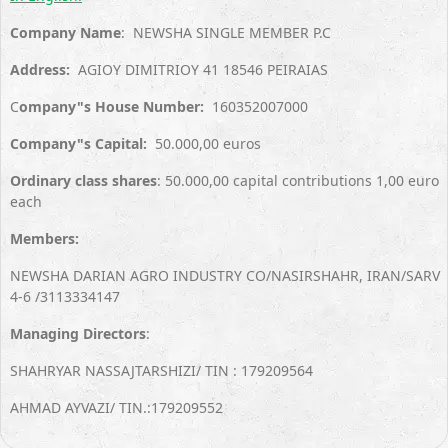
Company Name
: NEWSHA SINGLE MEMBER P.C
Address:
AGIOY DIMITRIOY 41 18546 PEIRAIAS
C
ompany"s House Number:
160352007000
Company"s Capital:
50.000,00 euros
Ordinary class shares
: 50.000,00 capital contributions 1,00 euro
each
Members:
NEWSHA DARIAN AGRO INDUSTRY CO/NASIRSHAHR, IRAN/SARV
4-6 /3113334147
Managing Directors
:
SHAHRYAR NASSAJTARSHIZI/ TIN : 179209564
AHMAD AYVAZI/ TIN.:179209552